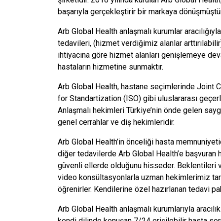
başarıyla gerçekleştirir bir markaya dönüşmüştür
Arb Global Health anlaşmalı kurumlar aracılığıyla 
tedavileri, (hizmet verdiğimiz alanlar arttırılabi
ihtiyacına göre hizmet alanları genişlemeye devam
hastaların hizmetine sunmaktır.
Arb Global Health, hastane seçimlerinde Joint C
for Standartization (ISO) gibi uluslararası geçerl
Anlaşmalı hekimleri Türkiye’nin önde gelen saygın
genel cerrahlar ve diş hekimleridir.
Arb Global Health’in önceliği hasta memnuniyetidi
diğer tedavilerde Arb Global Health’e başvuran h
güvenli ellerde olduğunu hisseder. Beklentileri v
video konsültasyonlarla uzman hekimlerimiz taraf
öğrenirler. Kendilerine özel hazırlanan tedavi pake
Arb Global Health anlaşmalı kurumlarıyla aracılık
kendi dilinde konuşan 7/24 erişilebilir hasta sor