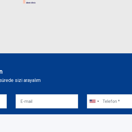
n
sürede sizi arayalım