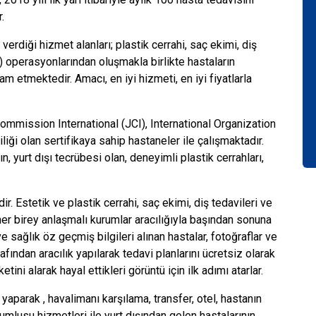
.
verdiği hizmet alanları; plastik cerrahi, saç ekimi, diş
lir) operasyonlarından oluşmakla birlikte hastaların
 etmektedir. Amacı, en iyi hizmeti, en iyi fiyatlarla
ommission International (JCI), International Organization
iliği olan sertifikaya sahip hastaneler ile çalışmaktadır.
, yurt dışı tecrübesi olan, deneyimli plastik cerrahları,
r. Estetik ve plastik cerrahi, saç ekimi, diş tedavileri ve
er birey anlaşmalı kurumlar aracılığıyla başından sonuna
e sağlık öz geçmiş bilgileri alınan hastalar, fotoğraflar ve
ından aracılık yapılarak tedavi planlarını ücretsiz olarak
tini alarak hayal ettikleri görüntü için ilk adımı atarlar.
 yaparak , havalimanı karşılama, transfer, otel, hastanın
umlusu hizmetleri ile yurt dışından gelen hastalarının