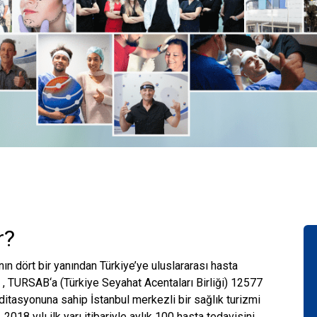
r?
n dört bir yanından Türkiye’ye uluslararası hasta
, TURSAB‘a (Türkiye Seyahat Acentaları Birliği) 12577
ditasyonuna sahip İstanbul merkezli bir sağlık turizmi
 2018 yılı ilk yarı itibariyle aylık 100 hasta tedavisini